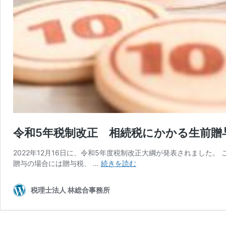
令和5年税制改正 相続税にかかる生前贈
2022年12月16日に、令和5年度税制改正大綱が発表されました
令
贈与の場合には贈与税、 …
続きを読む
和
5
税理士法人 林総合事務所
年
税
制